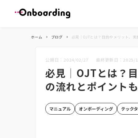
ホーム
ブログ
必見│OJTとは？目的やメリット、
keyboard_arrow_right
keyboard_arrow_right
公開日：
2024/02/27
最終更新日：
2025/1
必見│OJTとは？
の流れとポイント
マニュアル
オンボーディング
テック