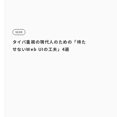
UI/UX
タイパ重視の現代人のための「待た
せないWeb UIの工夫」4選