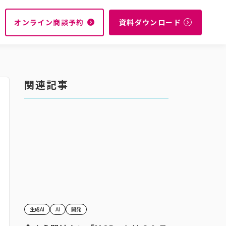
オンライン商談予約
資料ダウンロード
navigate_next
navigate_next
関連記事
生成AI
AI
開発