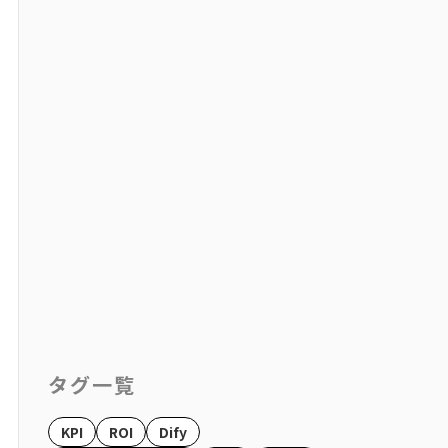
タグ一覧
KPI
ROI
Dify