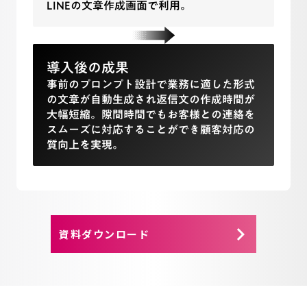
LINEの文章作成画面で利用。
導入後の成果
事前のプロンプト設計で業務に適した形式
の文章が自動生成され返信文の作成時間が
大幅短縮。隙間時間でもお客様との連絡を
スムーズに対応することができ顧客対応の
質向上を実現。
keyboard_arrow_right
資料ダウンロード