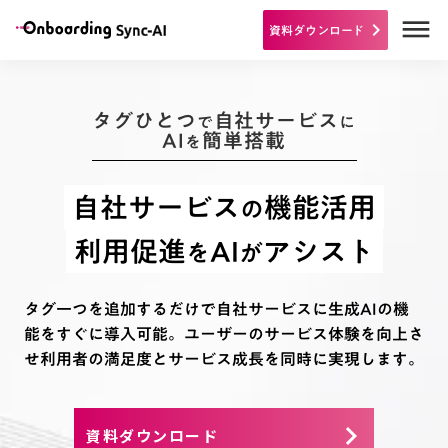
dehaze
資料ダウンロード
keyboard_arrow_right
タグひとつ
自社サービス
で
に
AI
簡単搭載
を
自社サービス
機能活用
の
利用促進
AI
アシスト
を
が
タグ一つを追加するだけで自社サービスに生成AIの機
能をすぐに導入可能。ユーザーのサービス体験を向上さ
せ利用者の満足度とサービス成長を同時に実現します。
keyboard_arrow_right
資料ダウンロード