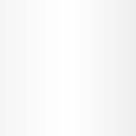
追加開発は不要です。Onboarding Sync-AIの
A
導入はタグの導入のみで完結し、導入したAI
の設定もノーコードで設定が可能です。
Onboardingの契約は必須ではなく、
A
Onboarding Sync-AI単体での利用も可能で
す。詳しくはお問い合わせください。
利用料金に関しては、状況をヒアリングさせ