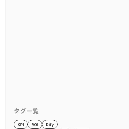
タグ一覧
KPI
ROI
Dify