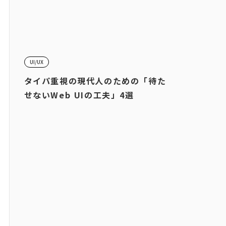
UI/UX
タイパ重視の現代人のための「待た
せないWeb UIの工夫」4選