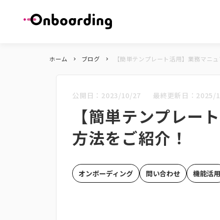
ホーム
ブログ
【簡単テンプレート活用】業務マニュ
keyboard_arrow_right
keyboard_arrow_right
公開日：
2023/10/27
最終更新日：
2025/1
【簡単テンプレー
方法をご紹介！
オンボーディング
問い合わせ
機能活