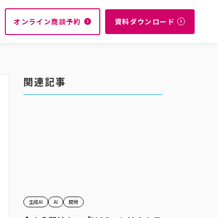
オンライン商談予約
資料ダウンロード
navigate_next
navigate_next
関連記事
生成AI
AI
開発