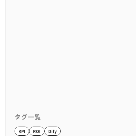
タグ一覧
KPI
ROI
Dify