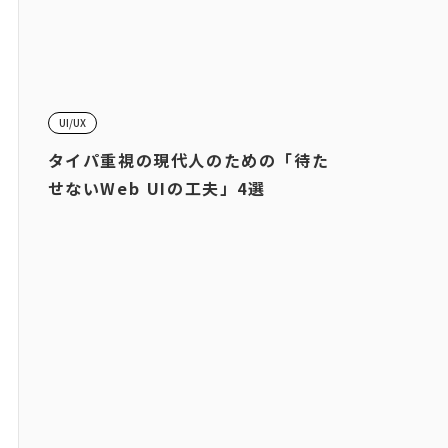
UI/UX
タイパ重視の現代人のための「待た
せないWeb UIの工夫」4選