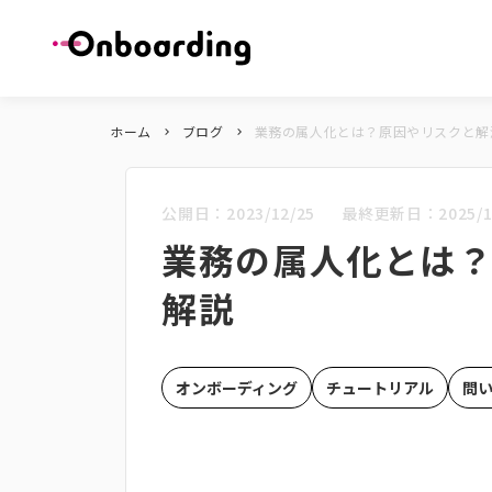
ホーム
ブログ
業務の属人化とは？原因やリスクと解
keyboard_arrow_right
keyboard_arrow_right
公開日：
2023/12/25
最終更新日：
2025/1
業務の属人化とは
解説
オンボーディング
チュートリアル
問