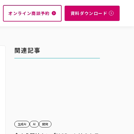
オンライン商談予約
資料ダウンロード
navigate_next
navigate_next
関連記事
生成AI
AI
開発