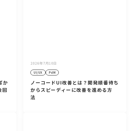
2026年7月10日
UI/UX
PdM
ばか
ノーコードUI改善とは？開発順番待ち
後回
からスピーディーに改善を進める方
法