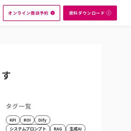
オンライン商談予約
資料ダウンロード
navigate_next
navigate_next
ます
タグ一覧
KPI
ROI
Dify
システムプロンプト
RAG
生成AI