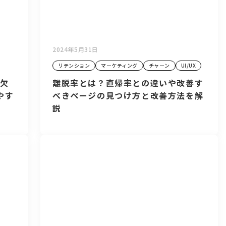
2024年5月31日
リテンション
マーケティング
チャーン
UI/UX
に欠
離脱率とは？直帰率との違いや改善す
やす
べきページの見つけ方と改善方法を解
説