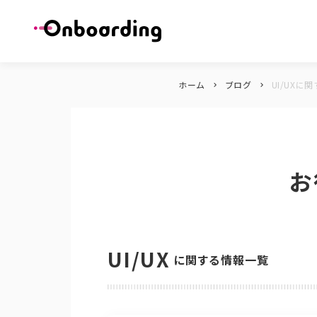
ホーム
ブログ
UI/UXに
keyboard_arrow_right
keyboard_arrow_right
お
UI/UX
に関する情報一覧