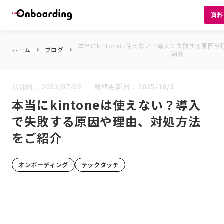
資
本当にkintoneは使えない？導入で失敗する原因
ホーム
ブログ
keyboard_arrow_right
keyboard_arrow_right
紹介
公開日：
2023/07/03
最終更新日：
2025/10/3
本当にkintoneは使えない？導入
で失敗する原因や理由、対処方法
をご紹介
オンボーディング
テックタッチ