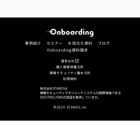
事例紹介
セミナー
お役立ち資料
ブログ
Onboarding資料請求
運営会社
open_in_new
個人情報保護方針
情報セキュリティ基本方針
利用規約
株式会社STANDSは
情報セキュリティマネジメントシステムの国際規格である
ISO27001/ISMSの認証を取得しています。
©2024 STANDS.inc