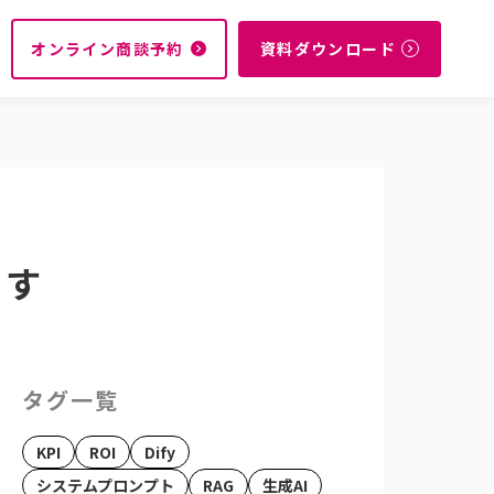
オンライン商談予約
資料ダウンロード
navigate_next
navigate_next
ます
タグ一覧
KPI
ROI
Dify
システムプロンプト
RAG
生成AI