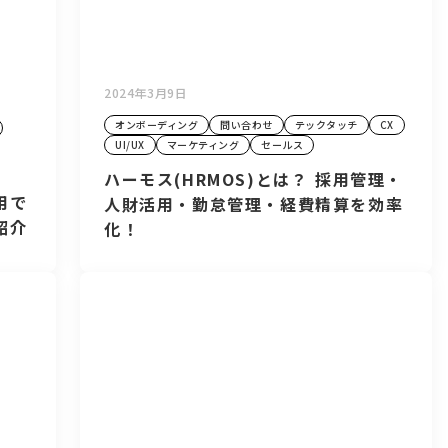
2024年3月9日
オンボーディング
問い合わせ
テックタッチ
CX
UI/UX
マーケティング
セールス
ハーモス(HRMOS)とは？ 採用管理・
用で
人財活用・勤怠管理・経費精算を効率
紹介
化！