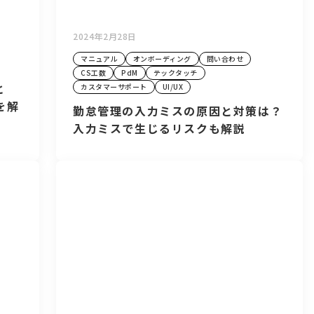
2024年2月28日
マニュアル
オンボーディング
問い合わせ
CS工数
PdM
テックタッチ
と
カスタマーサポート
UI/UX
を解
勤怠管理の入力ミスの原因と対策は？
入力ミスで生じるリスクも解説