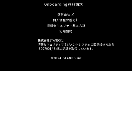
Onboarding資料請求
運営会社
open_in_new
個人情報保護方針
情報セキュリティ基本方針
利用規約
株式会社STANDSは
情報セキュリティマネジメントシステムの国際規格である
ISO27001/ISMSの認証を取得しています。
©2024 STANDS.inc