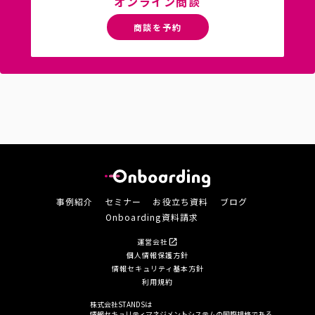
オンライン商談
商談を予約
事例紹介
セミナー
お役立ち資料
ブログ
Onboarding資料請求
運営会社
open_in_new
個人情報保護方針
情報セキュリティ基本方針
利用規約
株式会社STANDSは
情報セキュリティマネジメントシステムの国際規格である