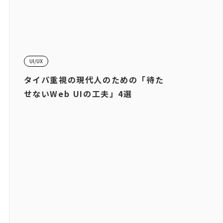
UI/UX
タイパ重視の現代人のための「待た
せないWeb UIの工夫」4選