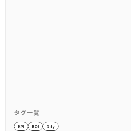
タグ一覧
KPI
ROI
Dify