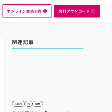
オンライン商談予約
資料ダウンロード
navigate_next
navigate_next
関連記事
生成AI
AI
開発