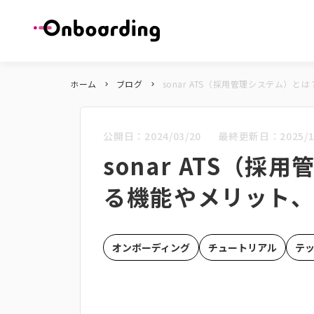
ホーム
ブログ
sonar ATS（採用管理システム）
keyboard_arrow_right
keyboard_arrow_right
公開日：
2024/03/20
最終更新日：
2025/1
sonar ATS（
る機能やメリット
オンボーディング
チュートリアル
テ