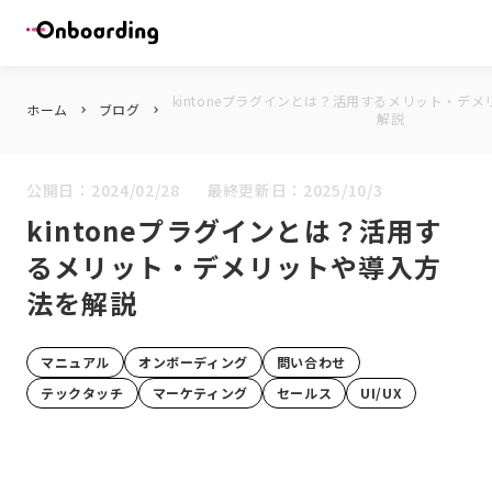
kintoneプラグインとは？活用するメリット・デ
ホーム
ブログ
keyboard_arrow_right
keyboard_arrow_right
解説
公開日：
2024/02/28
最終更新日：
2025/10/3
kintoneプラグインとは？活用す
るメリット・デメリットや導入方
法を解説
マニュアル
オンボーディング
問い合わせ
テックタッチ
マーケティング
セールス
UI/UX