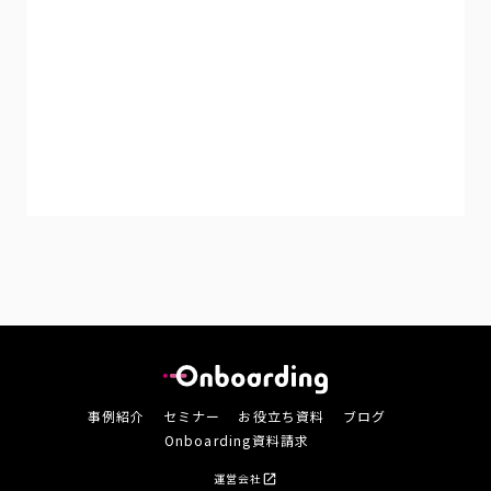
事例紹介
セミナー
お役立ち資料
ブログ
Onboarding資料請求
運営会社
open_in_new