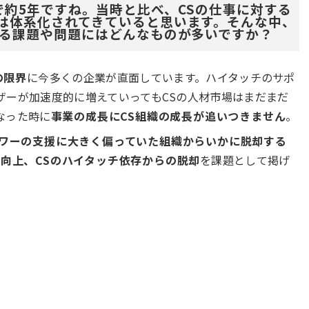
在で約5年ですね。当時と比べ、CSの仕事に対する
は体系化されてきていると思います。そんな中、
いる課題や問題にはどんなものが多いですか？
の限界
に今多くの企業が直面しています。ハイタッチのサポ
ザーが加速度的に増えていってもCSの人材市場はまだまだ
なった時に
事業の成長にCS組織の成長が追いつきません
。
ワーの支援に大きく偏っていた組織からいかに脱却する
性向上、CSのハイタッチ依存からの脱却
を課題として掲げ