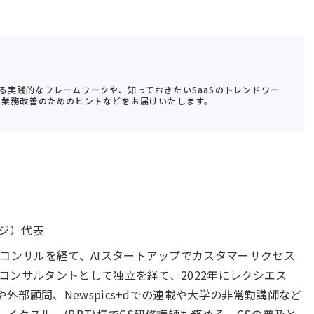
る実践的なフレームワークや、知っておきたいSaaSのトレンドワー
S業務改善のためのヒントなどをお届けいたします。
ジ）代表
コンサルを経て、AIスタートアップでカスタマーサクセス
Sコンサルタントとして独立を経て、2022年にレクシエス
や外部顧問、Newspics+dでの連載や大学の非常勤講師など
イクスルー(BBT)様でCS研修講師も務める。CSの普及と