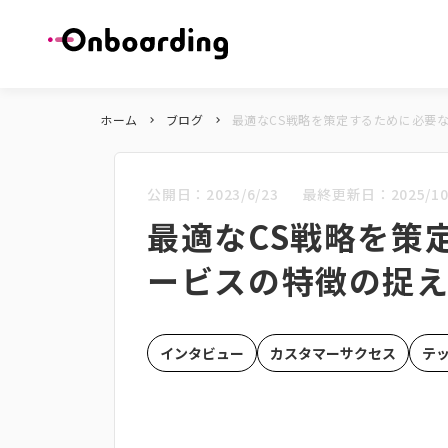
ホーム
ブログ
最適なCS戦略を策定するために必要
keyboard_arrow_right
keyboard_arrow_right
公開日：
2023/6/23
最終更新日：
2025/10
最適なCS戦略を策
ービスの特徴の捉
インタビュー
カスタマーサクセス
テ