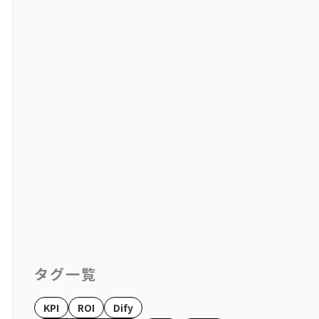
タグ一覧
KPI
ROI
Dify