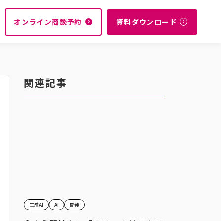
オンライン商談予約
資料ダウンロード
navigate_next
navigate_next
関連記事
生成AI
AI
開発