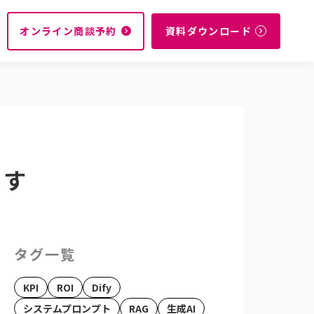
オンライン商談予約
資料ダウンロード
navigate_next
navigate_next
ます
タグ一覧
KPI
ROI
Dify
システムプロンプト
RAG
生成AI