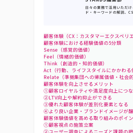
日々の業務で活用いただけ
ド・キーワードの解説、C
顧客体験（CX：カスタマーエクスペリ
顧客体験における経験価値の5分類
Sense（感覚的価値）
Feel（情緒的価値）
Think（創造的・知的価値）
Act（行動、ライフスタイルにかかわる
Relate（準拠集団への帰属価値・社会
顧客体験を向上させるメリット
①顧客ロイヤルティや満足度向上につ
②LTV向上や解約抑止ができる
③優れた顧客体験が差別化要素となる
④より良い企業・ブランドイメージが
顧客体験価値を高める取り組みのポイ
①顧客視点の施策立案
②ユーザー調査によるニーズと課題の