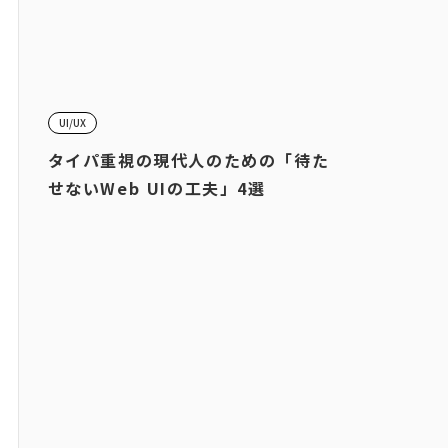
UI/UX
タイパ重視の現代人のための「待た
せないWeb UIの工夫」4選