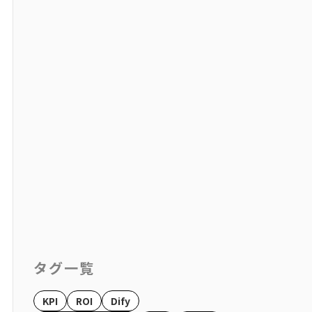
タグ一覧
KPI
ROI
Dify