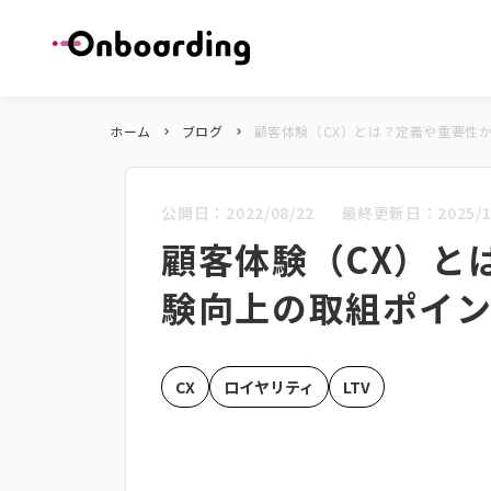
ホーム
ブログ
顧客体験（CX）とは？定義や重要性
keyboard_arrow_right
keyboard_arrow_right
公開日：
2022/08/22
最終更新日：
2025/1
顧客体験（CX）と
験向上の取組ポイ
CX
ロイヤリティ
LTV