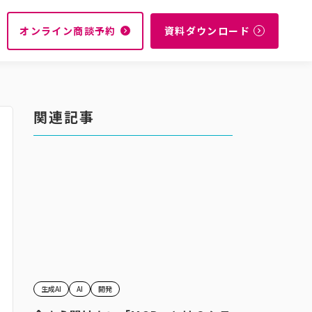
オンライン商談予約
資料ダウンロード
navigate_next
navigate_next
関連記事
生成AI
AI
開発