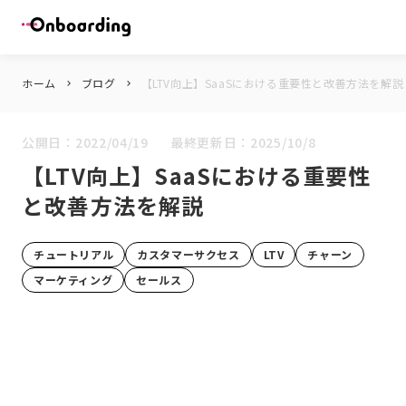
ホーム
ブログ
【LTV向上】SaaSにおける重要性と改善方法を解説
keyboard_arrow_right
keyboard_arrow_right
公開日：
2022/04/19
最終更新日：
2025/10/8
【LTV向上】SaaSにおける重要性
と改善方法を解説
チュートリアル
カスタマーサクセス
LTV
チャーン
マーケティング
セールス