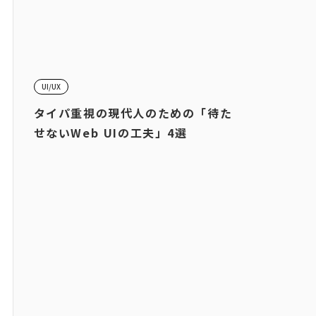
UI/UX
タイパ重視の現代人のための「待た
せないWeb UIの工夫」4選