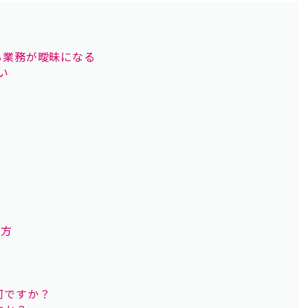
る業務が曖昧になる
い
め方
何ですか？