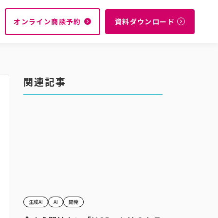
オンライン商談予約
資料ダウンロード
navigate_next
navigate_next
関連記事
生成AI
AI
開発