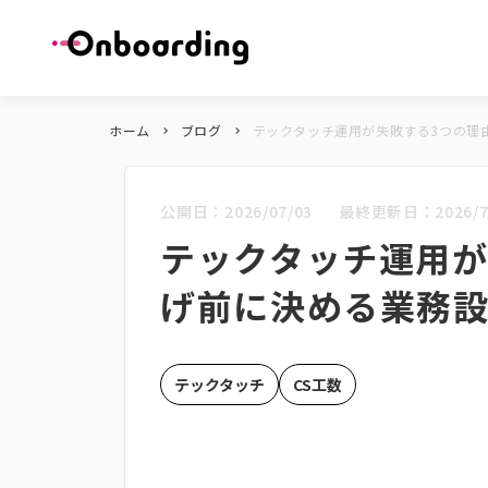
ホーム
ブログ
テックタッチ運用が失敗する3つの理
keyboard_arrow_right
keyboard_arrow_right
公開日：
2026/07/03
最終更新日：
2026/7
テックタッチ運用が
げ前に決める業務設
テックタッチ
CS工数