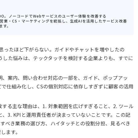
COO。ノーコードでWebサービスのユーザー体験を改善する
提供。営業・CS・マーケティングを統括し、生成AIを活用したサービス改善
ます。
が思ったほど下がらない。ガイドやチャットを増やしたの
うした悩みは、テックタッチを検討する企業よりも、すでに
。
明、案内、問い合わせ対応の一部を、ガイド、ポップアッ
などで仕組み化し、CSの個別対応に依存しすぎずに顧客の活用
る主な理由は、1. 対象範囲を広げすぎること、2. ツール
、3. KPIと運用責任者が決まっていないことです。この記
化すべき業務の選び方、ハイタッチとの役割分担、見るべき
理します。