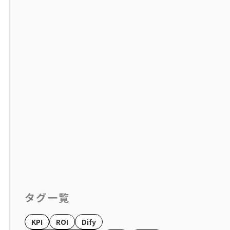
タグ一覧
KPI
ROI
Dify