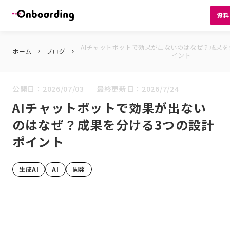
資
AIチャットボットで効果が出ないのはなぜ？成果を
ホーム
ブログ
keyboard_arrow_right
keyboard_arrow_right
イント
公開日：
2026/07/03
最終更新日：
2026/7/24
AIチャットボットで効果が出ない
のはなぜ？成果を分ける3つの設計
ポイント
生成AI
AI
開発