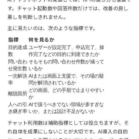
す。チャット起動数や回答件数だけでは、改善の良し
悪しを判断しきれません。
主に見たいのは、次のような指標です。
指標
何を見るか
目的達成
ユーザーが設定完了、申込完了、操
数
作完了などの目的に到達できたか
問い合わ
そもそもの問い合わせ件数が減って
せ発生数
いるか
一次解決
AIまたは画面上支援で、その場の疑
率
問が解消されているか
どの画面、どの手順で止まりやすい
離脱箇所
か
人への引
AIで扱うべきでない領域が多すぎな
き継ぎ率
いか、または設計不足がないか
チャット利用数は補助指標としては役立ちますが、そ
れ自体を成果にしないことが大切です。AI導入の目的