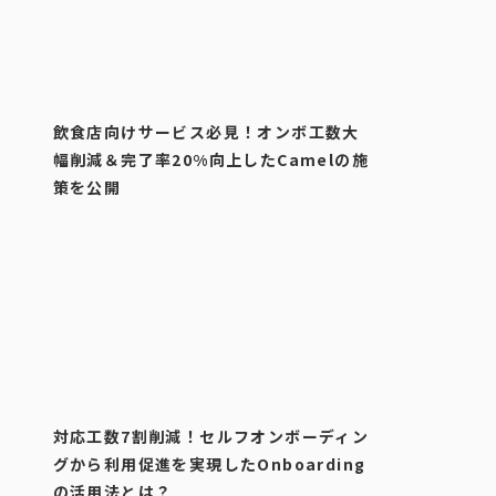
飲食店向けサービス必見！オンボ工数大
幅削減＆完了率20%向上したCamelの施
策を公開
対応工数7割削減！セルフオンボーディン
グから利用促進を実現したOnboarding
の活用法とは？