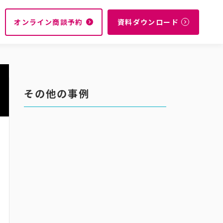
オンライン商談予約
資料ダウンロード
navigate_next
navigate_next
その他の事例