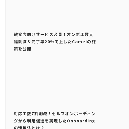
飲食店向けサービス必見！オンボ工数大
幅削減＆完了率20%向上したCamelの施
策を公開
対応工数7割削減！セルフオンボーディン
グから利用促進を実現したOnboarding
の活用法とは？