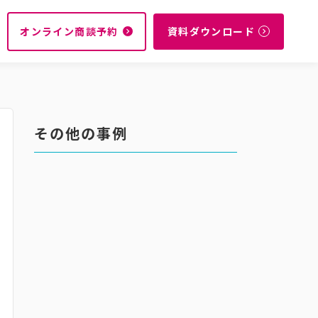
オンライン商談予約
資料ダウンロード
navigate_next
navigate_next
その他の事例