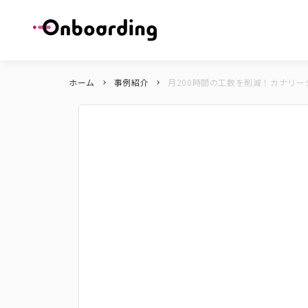
ホーム
事例紹介
月200時間の工数を削減！カナリーク
keyboard_arrow_right
keyboard_arrow_right