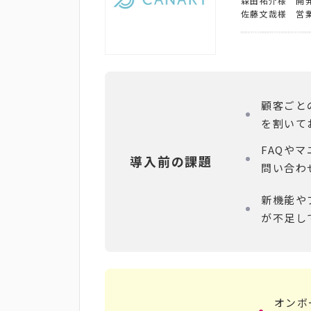
森田祐介様 開
佐藤文哉様 営
顧客ごと
を割いて
FAQや
導入前の課題
問い合わ
新機能や
が不足し
オンボ