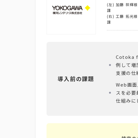
(左) 加藤 祥
課
(右) 工藤 拓
課
Cotok
例して増
支援の仕
導入前の課題
Web画
スを必要
仕組みに