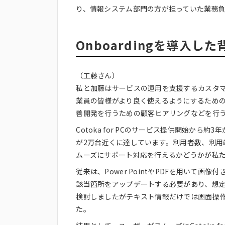
り、情報システム部門の方が担っていた業務
Onboardingを導入
（工藤さん）
私と加藤はサービスの運用を支援するカスタマーサ
業員の皆様がより良く使えるようにするためのヘル
善開発を行うための顧客ヒアリングなどを行
Cotoka for PCのサービス提供開始から約3年
が2万台近くに達しています。利用者数、利
ムーズにサポート対応を行えるかどうかが私
従来は、Power PointやPDFを用いて
該当箇所をアップデートする必要があり、想定
検討しましたがテキスト情報だけでは画面操
た。