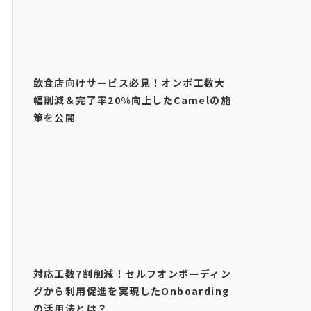
飲食店向けサービス必見！オンボ工数大
幅削減＆完了率20%向上したCamelの施
策を公開
対応工数7割削減！セルフオンボーディン
グから利用促進を実現したOnboarding
の活用法とは？