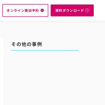
オンライン商談予約
資料ダウンロード
navigate_next
navigate_next
その他の事例