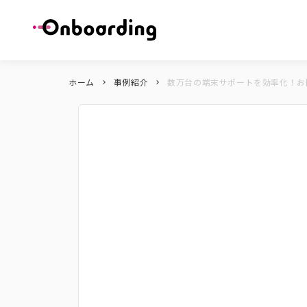
ホーム
事例紹介
数万台の端末サポートを効率化！お問合せを
keyboard_arrow_right
keyboard_arrow_right