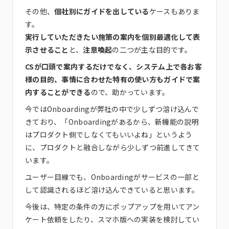
その他、
個社別にガイドを出している
ケースもありま
す。
実行していただきたい施策の案内を個別最適化して表
示させること
と、
注意喚起
の二つが主な目的です。
CSが口頭で案内するだけでなく、システム上で各お客
様の目的、事情に合わせた特有の使い方もガイドで案
内することができる
ので、助かっています。
今ではOnboardingが弊社の中で少しずつ溶け込んで
きており、「Onboardingがあるから、新機能の説明
はプロダクト側でしなくてもいいよね」というよう
に、プロダクトと融合しながら少しずつ前進してきて
います。
ユーザー目線でも、Onboardingがサービスの一部と
して認識されるほど溶け込んできていると思います。
今後は、特定の条件の方にポップアップを用いてアン
ケート依頼をしたり、スマホ版への実装を検討してい