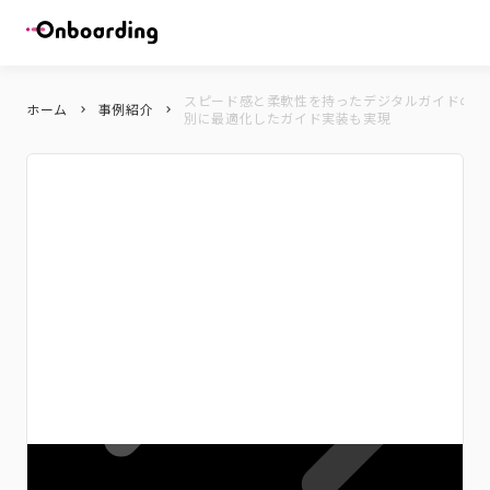
スピード感と柔軟性を持ったデジタルガイドの施
ホーム
事例紹介
keyboard_arrow_right
keyboard_arrow_right
別に最適化したガイド実装も実現