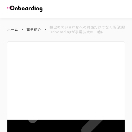
頻出の問い合わせへの対策だけでなく販促活動に
ホーム
事例紹介
keyboard_arrow_right
keyboard_arrow_right
Onboardingが事業拡大の一助に