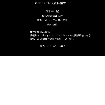
Onboarding資料請求
運営会社
open_in_new
個人情報保護方針
情報セキュリティ基本方針
利用規約
株式会社STANDSは
情報セキュリティマネジメントシステムの国際規格である
ISO27001/ISMSの認証を取得しています。
©2024 STANDS.inc