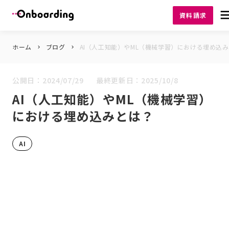
deh
資料請求
ホーム
ブログ
AI（人工知能）やML（機械学習）における埋め込
keyboard_arrow_right
keyboard_arrow_right
公開日：
2024/07/29
最終更新日：
2025/10/8
AI（人工知能）やML（機械学習）
における埋め込みとは？
AI