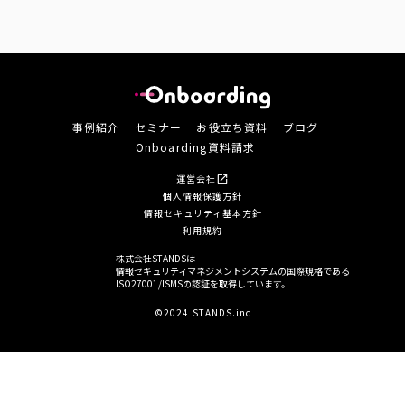
事例紹介
セミナー
お役立ち資料
ブログ
Onboarding資料請求
運営会社
open_in_new
個人情報保護方針
情報セキュリティ基本方針
利用規約
株式会社STANDSは
情報セキュリティマネジメントシステムの国際規格である
ISO27001/ISMSの認証を取得しています。
©2024 STANDS.inc