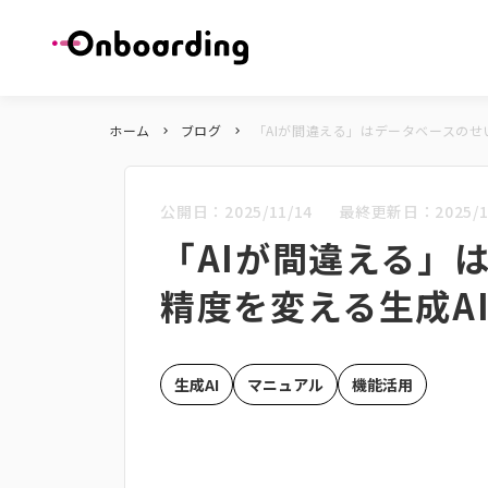
ホーム
ブログ
「AIが間違える」はデータベースのせ
keyboard_arrow_right
keyboard_arrow_right
公開日：
2025/11/14
最終更新日：
2025/1
「AIが間違える」
精度を変える生成A
生成AI
マニュアル
機能活用