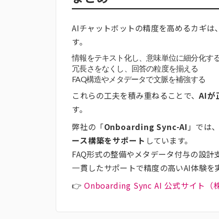
AIチャットボットの精度を高めるカギは
す。
情報をテキスト化し、意味単位に細分化す
冗長さをなくし、回答の粒度を揃える
FAQ構造やメタデータで文脈を補強する
これらの工夫を積み重ねることで、
AI
す。
弊社の「
Onboarding Sync-AI
」では、
ース構築をサポート
しています。
FAQ形式の整備やメタデータ付与の設
一貫したサポートで精度の高いAI体験を
👉
Onboarding Sync AI 公式サイ