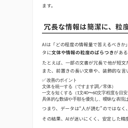
ます。
冗長な情報は簡潔に、粒
AIは「どの程度の情報量で答えるべき
タに
文体や情報の粒度のばらつき
がある
たとえば、一部の文書が冗長で他が短文だ
また、前置きの長い文章や、装飾的な言
✅ 改善のポイント
文体を統一する（ですます調／常体）
一文を短くする（1文40〜60文字程度を目
具体的な数値や手順を優先し、曖昧な表現
つまり、データは“人が読む”のではなく
その結果、AIが迷いにくく、安定した精