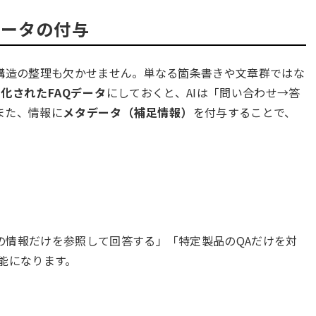
データの付与
タ構造の整理も欠かせません。単なる箇条書きや文章群ではな
化されたFAQデータ
にしておくと、AIは「問い合わせ→答
また、情報に
メタデータ（補足情報）
を付与することで、
の情報だけを参照して回答する」「特定製品のQAだけを対
能になります。