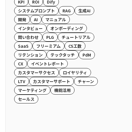
KPI
ROI
Dify
システムプロンプト
RAG
生成AI
開発
AI
マニュアル
インタビュー
オンボーディング
問い合わせ
PLG
チュートリアル
SaaS
フリーミアム
CS工数
リテンション
テックタッチ
PdM
CX
イベントレポート
カスタマーサクセス
ロイヤリティ
LTV
カスタマーサポート
チャーン
マーケティング
機能活用
セールス