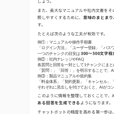
しょう。
また、長大なマニュアルや社内文書をそ
照しやすくするために、
意味のまとまり
す。
たとえば次のような工夫が有効です。
例①：マニュアルや操作手順書
「ログイン方法」「ユーザー登録」「パス
300〜500文字程
一つのチャンクの目安は
例②：社内ナレッジやFAQ
各質問と回答を一対として1チャンクにまと
「質問：」「回答：」を明示することで、A
例③：製品マニュアルや規約集
「料金体系」「契約更新」「キャンセル」
それぞれに見出しを付けておくと、AIがコ
このように情報を整理しておくことで、A
ある回答を生成できる
ようになります。
チャットボットの精度を高める第一歩は