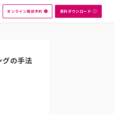
オンライン商談予約
資料ダウンロード
navigate_next
navigate_next
ングの手法