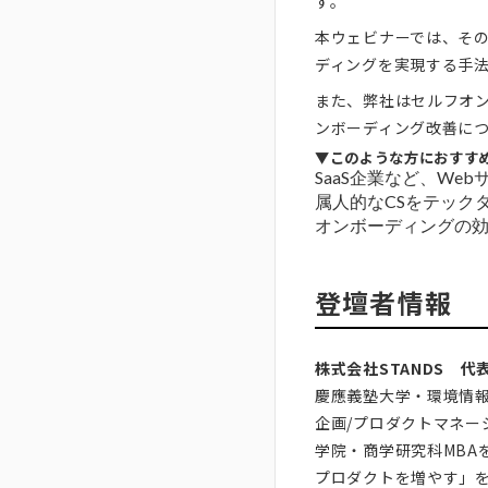
す。
本ウェビナーでは、そ
ディングを実現する手
また、弊社はセルフオンボ
ンボーディング改善につ
▼このような方におすす
SaaS企業など、We
属人的なCSをテック
オンボーディングの
登壇者情報
株式会社STANDS 代
慶應義塾大学・環境情報学
企画/プロダクトマネー
学院・商学研究科MBA
プロダクトを増やす」をビ