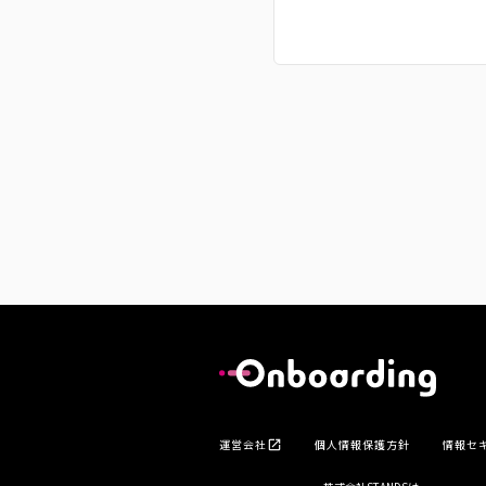
運営会社
個人情報保護方針
情報セ
open_in_new