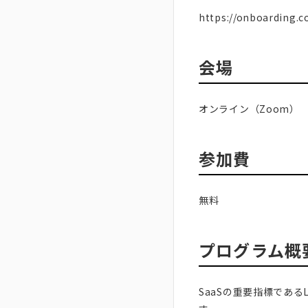
https://onboarding.c
会場
オンライン（Zoom）
参加費
無料
プログラム概
SaaSの重要指標であ