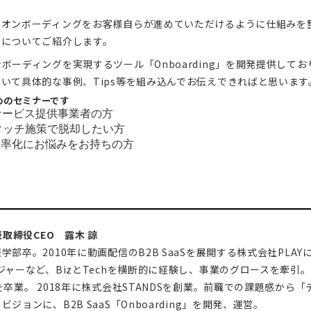
のオンボーディングをお客様自らが進めていただけるように仕組みを
法についてご紹介します。
ーディングを実現するツール「Onboarding」を開発提供してお
いて具体的な事例、Tips等を組み込んでお伝えできればと思います
めのセミナーです
bサービス提供事業者の方
タッチ施策で脱却したい方
効率化にお悩みをお持ちの方
表取締役CEO 露木 諒
部卒。2010年に動画配信のB2B SaaSを展開する株式会社PLAY
ジャーなど、BizとTechを横断的に経験し、事業のグロースを牽引
を卒業。 2018年に株式会社STANDSを創業。前職での課題感から
ジョンに、B2B SaaS「
Onboarding
」を開発、運営。