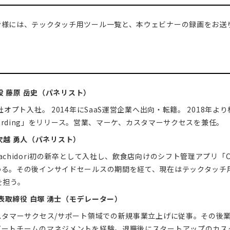
皆様には、テックタッチ用ツール一覧と、本ウェビナーの録画をお送
締役 藤原 岳史（パネリスト）
社オプト入社。 2014年にSaaS運営企業へ出向・転籍。 2018年より
rding」
をリリース。営業、マーケ、カスタマーサクセスを兼任。
 下吹越 勇人（パネリスト）
chidori初の新卒として入社し、飲食店向けのシフト管理アプリ「
わる。その後インサイドセールスの期間を経て、現在は
テックタッチ用
を担う。
代表取締役 白塚 湧士（モデレーター）
スタマーサクセス/サポート領域での新規事業立上げに従事。その後
ポートチームのマネジメントを経験。退職後にスタートアップのカス