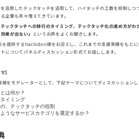
ーを活用したテックタッチを活用して、ハイタッチの工数を抑制しつ
する企業も年々増えてきています。
らテックタッチへの移行のタイミング、テックタッチ化の進め方がわ
、効果が出ない」
というお声をよくお聞きします。
Sを提供するhachidori様をお迎えし、これまでの支援実績をもと
ントについてパネルディスカッション形式でお話しします。
ーマ】
 白塚様をモデレーターとして、下記テーマについてディスカッションし
チとは何か？
るタイミング
との、テックタッチの役割
のようなサービスカテゴリを選定するか？
典