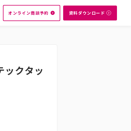
オンライン商談予約
資料ダウンロード
navigate_next
navigate_next
テックタッ