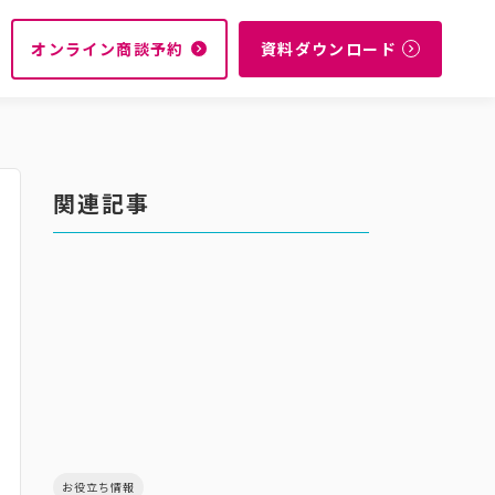
オンライン商談予約
資料ダウンロード
navigate_next
navigate_next
関連記事
お役立ち情報