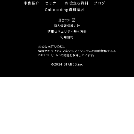
事例紹介
セミナー
お役立ち資料
ブログ
Onboarding資料請求
運営会社
open_in_new
個人情報保護方針
情報セキュリティ基本方針
利用規約
株式会社STANDSは
情報セキュリティマネジメントシステムの国際規格である
ISO27001/ISMSの認証を取得しています。
©2024 STANDS.inc