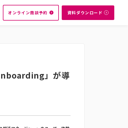
オンライン商談予約
資料ダウンロード
navigate_next
navigate_next
oarding」が導