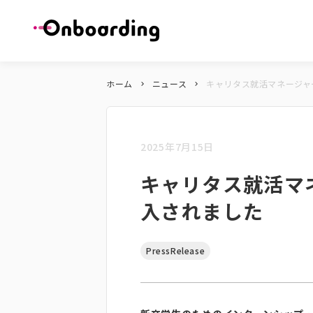
ホーム
ニュース
キャリタス就活マネージャーに
keyboard_arrow_right
keyboard_arrow_right
2025年7月15日
キャリタス就活マネ
入されました
PressRelease