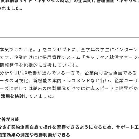
・就職情報サイト「キャリタス就活」の企業向け管理画面「キャリタ
択されました。
本気でこたえる。」をコンセプトに、全学年の学生にインターン
です。企業向けには採用管理システム「キャリタス就活マネージ
情報発信を包括的に支援しています。
分析やUI/UX改善が進んでいる一方で、企業向け管理画面であ
ータの可視化、新機能の案内・レコメンドなど行い、企業ユーザ
ーズに対しては従来の内製開発だけでは対応スピードに限界があ
の活用を検討
していました。
改善が可能
介さず契約企業自身で操作を習得できるようになるため、サポート工
施策効果の測定や改善判断ができる