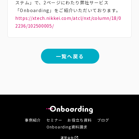
ステム」で、2ページにわたり弊社サービス
「Onboarding」をご紹介いただいております。
https://xtech.nikkei.com/atcl/nxt/column/18/0
2236/102500005/
一覧へ戻る
事例紹介
セミナー
お役立ち資料
ブログ
Onboarding資料請求
運営会社
open_in_new