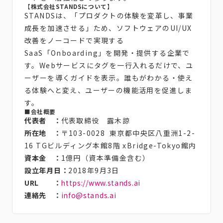
【株式会社STANDSについて】
STANDSは、「プロダクトの体験を変革し、事業
成長を加速させる」ため、ソフトウェアのUI/UX
改善をノーコードで実現する
SaaS「Onboarding」を開発・提供する企業で
す。Webサービスにタグを一行入れるだけで、ユ
ーザーを導くガイドを表示。誰もがわかる・使え
る体験へと変え、ユーザーの機能活用を促進しま
す。
■会社概要
代表者 ：
代表取締役 露木諒
所在地 ：
〒103-0028 東京都中央区八重洲1-2-
16 TGビルディング本館8階 xBridge-Tokyo館内
資本金 ：
1億円（資本準備金含む）
設立年月日：
2018年9月3日
URL ：
https://www.stands.ai
連絡先 ：
info@stands.ai