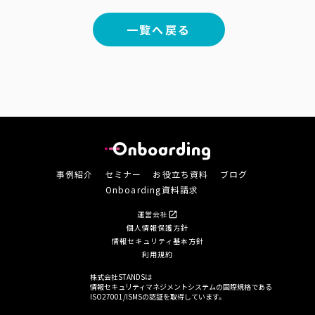
一覧へ戻る
事例紹介
セミナー
お役立ち資料
ブログ
Onboarding資料請求
運営会社
open_in_new
個人情報保護方針
情報セキュリティ基本方針
利用規約
株式会社STANDSは
情報セキュリティマネジメントシステムの国際規格である
ISO27001/ISMSの認証を取得しています。