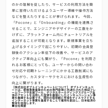
のかの理解を促したり、サービスの利用方法を簡
単に習得いただけるようユーザー導線や操作方法
などを整えたりすることが挙げられます。 今回、
「Pocone」と「Onboarding」の機能を連携さ
せることで、エンジニアやデザイナーの工数をか
けずに、プラットフォーム内にチュートリアルを
追加することが可能となります。新規事業を立ち
上げるタイミングで起こりやすい、初期の会員登
録後のアクション率低下の改善や、サービスのア
クティブ率向上にも繋がり、「Pocone」を利用さ
れるお客様にとっても、ユーザーからの問い合わ
せ対応や初期トレーニングにかかる工数削減にも
つながり、カスタマーサクセスにおける生産性の
向上に繋がります。
【株式会社オプトインキュベートについて】 オプトインキュベ
ートは、新規事業量産のための専門部隊と共通化された検証フレ
ームワークや支援ツール、デジタルホールディングスグループ全
体のアセットを活用した投資を基盤にしたインキュベーション事
業を展開する企業です。既存の価値観と市場をディスラプトする
インターネット事業を量産することで雇用を創出し、日本経済の
繁栄を目指します。
■会社概要