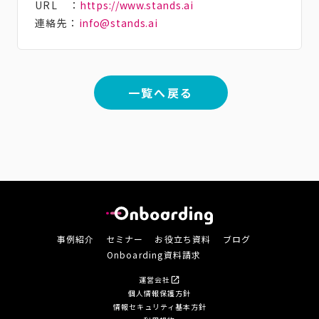
URL ：
https://www.stands.ai
連絡先：
info@stands.ai
一覧へ戻る
事例紹介
セミナー
お役立ち資料
ブログ
Onboarding資料請求
運営会社
open_in_new
個人情報保護方針
情報セキュリティ基本方針