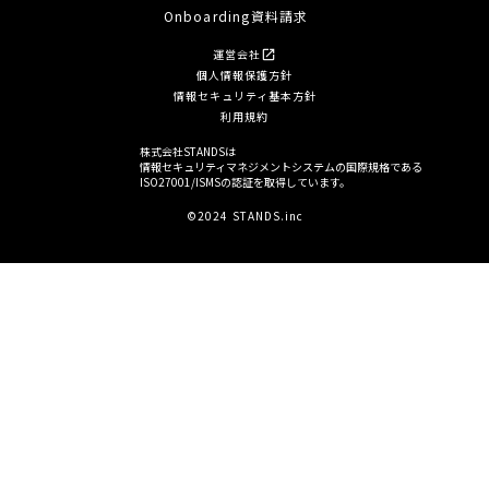
Onboarding資料請求
運営会社
open_in_new
個人情報保護方針
情報セキュリティ基本方針
利用規約
株式会社STANDSは
情報セキュリティマネジメントシステムの国際規格である
ISO27001/ISMSの認証を取得しています。
©2024 STANDS.inc