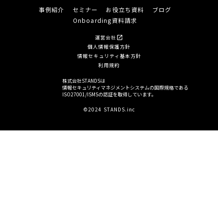
事例紹介
セミナー
お役立ち資料
ブログ
Onboarding資料請求
運営会社
open_in_new
個人情報保護方針
情報セキュリティ基本方針
利用規約
株式会社STANDSは
情報セキュリティマネジメントシステムの国際規格である
ISO27001/ISMSの認証を取得しています。
©2024 STANDS.inc