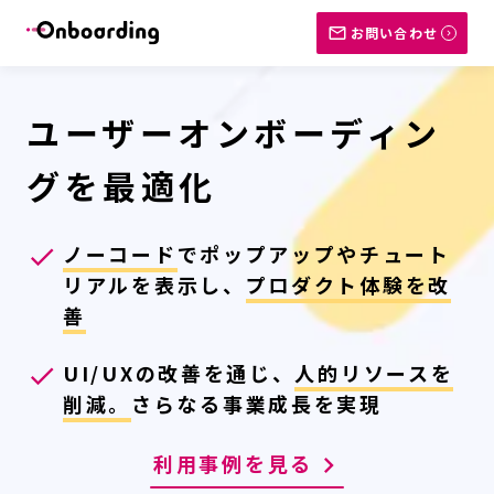
mail_outline
お問い合わせ
navigate_next
ユーザーオンボーディン
グを最適化
ノーコード
でポップアップやチュート
done
リアルを表示し、
プロダクト体験を改
善
UI/UXの改善を通じ、
人的リソースを
done
削減。
さらなる事業成長を実現
利用事例を見る
keyboard_arrow_right