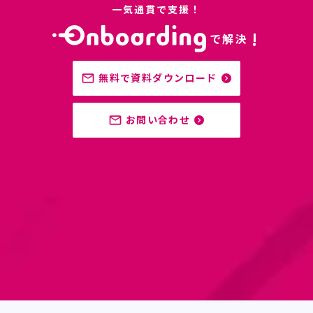
一気通貫で支援！
!
で解決
無料で資料ダウンロード
mail_outline
navigate_next
お問い合わせ
mail_outline
navigate_next