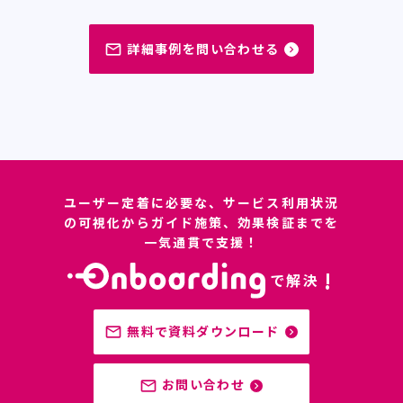
詳細事例を問い合わせる
mail_outline
navigate_next
ユーザー定着に必要な、サービス利用状況
の可視化からガイド施策、効果検証までを
一気通貫で支援！
!
で解決
無料で資料ダウンロード
mail_outline
navigate_next
お問い合わせ
mail_outline
navigate_next