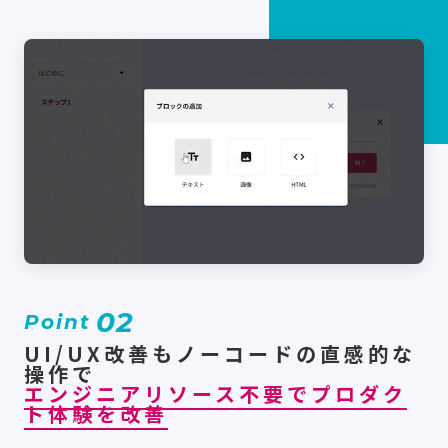
02
Point
UI/UX改善もノーコードの直感的な
操作で
エンジニアリソース不要でプロダク
ト体験を改善