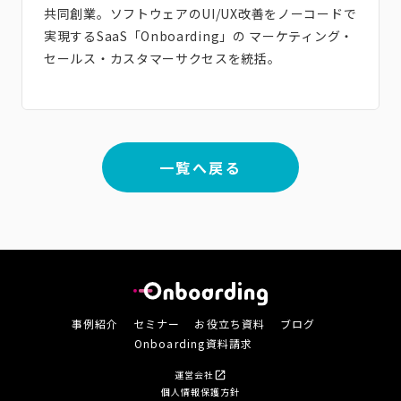
共同創業。ソフトウェアのUI/UX改善をノーコードで
実現するSaaS「Onboarding」の マーケティング・
セールス・カスタマーサクセスを統括。
一覧へ戻る
事例紹介
セミナー
お役立ち資料
ブログ
Onboarding資料請求
運営会社
open_in_new
個人情報保護方針