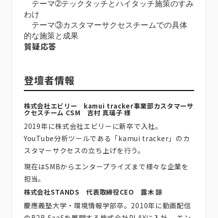
テーマ➁テックタッチとハイタッチ施策のすみ
わけ
テーマ③カスタマーサクセスチームでの具体
的な施策と成果
質疑応答
登壇者情報
株式会社エビリー kamui tracker事業部カスタマーサ
クセスチーム CSM 吉村 真璃子 様
2019年に株式会社エビリーに新卒で入社。
YouTube分析ツールである「kamui tracker」のカ
スタマーサクセスの立ち上げを行う。
現在はSMBからエンタープライズまで様々な企業を
担当。
株式会社STANDS 代表取締役CEO 露木 諒
慶應義塾大学・環境情報学部卒。2010年に動画配信
のB2B SaaSを展開する株式会社PLAYに入社。 エン