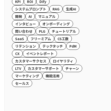
KPI
ROI
Dify
システムプロンプト
RAG
生成AI
開発
AI
マニュアル
インタビュー
オンボーディング
問い合わせ
PLG
チュートリアル
SaaS
フリーミアム
CS工数
リテンション
テックタッチ
PdM
CX
イベントレポート
カスタマーサクセス
ロイヤリティ
LTV
カスタマーサポート
チャーン
マーケティング
機能活用
セールス