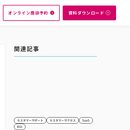
オンライン商談予約
資料ダウンロード
navigate_next
navigate_next
関連記事
カスタマーサポート
カスタマーサクセス
SaaS
ROI